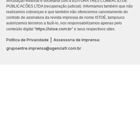
vinculação editorial e societária com a EDITORA TRES COMÉRCIO DE
PUBLICACÕES LTDA (recuperação judicial). Informamos também que não
realizamos cobranças e que também não oferecemos cancelamento do
contrato de assinatura da revista impressa de nome ISTOÉ, tampouco
autorizamos terceiros a fazê-lo, nos responsabilizamos apenas pelo
https://istoe.com.br
conteúdo digital “
” e seus respectivos sites.
|
Política de Privacidade
Assessoria de Imprensa:
grupoentre.imprensa@agenciafr.com.br