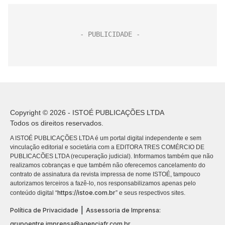
Copyright © 2026 - ISTOÉ PUBLICAÇÕES LTDA
Todos os direitos reservados.
A ISTOÉ PUBLICAÇÕES LTDA é um portal digital independente e sem
vinculação editorial e societária com a EDITORA TRES COMÉRCIO DE
PUBLICACÕES LTDA (recuperação judicial). Informamos também que não
realizamos cobranças e que também não oferecemos cancelamento do
contrato de assinatura da revista impressa de nome ISTOÉ, tampouco
autorizamos terceiros a fazê-lo, nos responsabilizamos apenas pelo
https://istoe.com.br
conteúdo digital “
” e seus respectivos sites.
|
Política de Privacidade
Assessoria de Imprensa:
grupoentre.imprensa@agenciafr.com.br