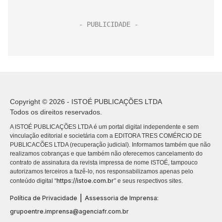
Copyright © 2026 - ISTOÉ PUBLICAÇÕES LTDA
Todos os direitos reservados.
A ISTOÉ PUBLICAÇÕES LTDA é um portal digital independente e sem
vinculação editorial e societária com a EDITORA TRES COMÉRCIO DE
PUBLICACÕES LTDA (recuperação judicial). Informamos também que não
realizamos cobranças e que também não oferecemos cancelamento do
contrato de assinatura da revista impressa de nome ISTOÉ, tampouco
autorizamos terceiros a fazê-lo, nos responsabilizamos apenas pelo
https://istoe.com.br
conteúdo digital “
” e seus respectivos sites.
|
Política de Privacidade
Assessoria de Imprensa:
grupoentre.imprensa@agenciafr.com.br