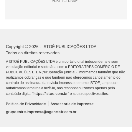
Copyright © 2026 - ISTOÉ PUBLICAÇÕES LTDA
Todos os direitos reservados.
A ISTOÉ PUBLICAÇÕES LTDA é um portal digital independente e sem
vinculação editorial e societária com a EDITORA TRES COMÉRCIO DE
PUBLICACÕES LTDA (recuperação judicial). Informamos também que não
realizamos cobranças e que também não oferecemos cancelamento do
contrato de assinatura da revista impressa de nome ISTOÉ, tampouco
autorizamos terceiros a fazê-lo, nos responsabilizamos apenas pelo
https://istoe.com.br
conteúdo digital “
” e seus respectivos sites.
|
Política de Privacidade
Assessoria de Imprensa:
grupoentre.imprensa@agenciafr.com.br