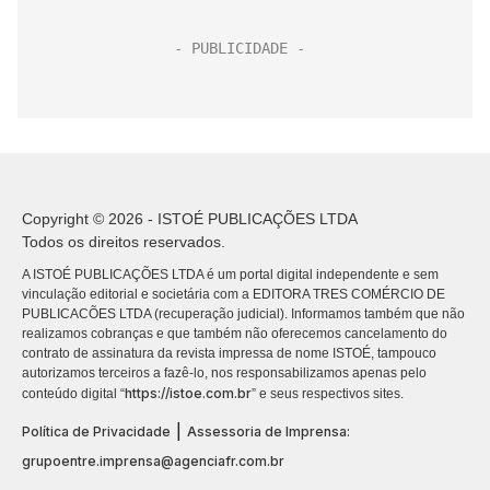
Copyright © 2026 - ISTOÉ PUBLICAÇÕES LTDA
Todos os direitos reservados.
A ISTOÉ PUBLICAÇÕES LTDA é um portal digital independente e sem
vinculação editorial e societária com a EDITORA TRES COMÉRCIO DE
PUBLICACÕES LTDA (recuperação judicial). Informamos também que não
realizamos cobranças e que também não oferecemos cancelamento do
contrato de assinatura da revista impressa de nome ISTOÉ, tampouco
autorizamos terceiros a fazê-lo, nos responsabilizamos apenas pelo
https://istoe.com.br
conteúdo digital “
” e seus respectivos sites.
|
Política de Privacidade
Assessoria de Imprensa:
grupoentre.imprensa@agenciafr.com.br