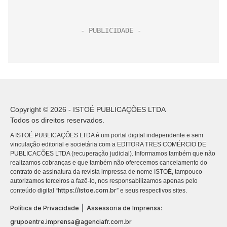
Copyright © 2026 - ISTOÉ PUBLICAÇÕES LTDA
Todos os direitos reservados.
A ISTOÉ PUBLICAÇÕES LTDA é um portal digital independente e sem
vinculação editorial e societária com a EDITORA TRES COMÉRCIO DE
PUBLICACÕES LTDA (recuperação judicial). Informamos também que não
realizamos cobranças e que também não oferecemos cancelamento do
contrato de assinatura da revista impressa de nome ISTOÉ, tampouco
autorizamos terceiros a fazê-lo, nos responsabilizamos apenas pelo
https://istoe.com.br
conteúdo digital “
” e seus respectivos sites.
|
Política de Privacidade
Assessoria de Imprensa:
grupoentre.imprensa@agenciafr.com.br