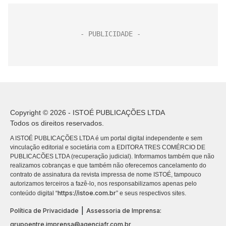
Copyright © 2026 - ISTOÉ PUBLICAÇÕES LTDA
Todos os direitos reservados.
A ISTOÉ PUBLICAÇÕES LTDA é um portal digital independente e sem
vinculação editorial e societária com a EDITORA TRES COMÉRCIO DE
PUBLICACÕES LTDA (recuperação judicial). Informamos também que não
realizamos cobranças e que também não oferecemos cancelamento do
contrato de assinatura da revista impressa de nome ISTOÉ, tampouco
autorizamos terceiros a fazê-lo, nos responsabilizamos apenas pelo
https://istoe.com.br
conteúdo digital “
” e seus respectivos sites.
|
Política de Privacidade
Assessoria de Imprensa:
grupoentre.imprensa@agenciafr.com.br