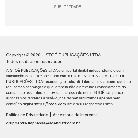
Copyright © 2026 - ISTOÉ PUBLICAÇÕES LTDA
Todos os direitos reservados.
A ISTOÉ PUBLICAÇÕES LTDA é um portal digital independente e sem
vinculação editorial e societária com a EDITORA TRES COMÉRCIO DE
PUBLICACÕES LTDA (recuperação judicial). Informamos também que não
realizamos cobranças e que também não oferecemos cancelamento do
contrato de assinatura da revista impressa de nome ISTOÉ, tampouco
autorizamos terceiros a fazê-lo, nos responsabilizamos apenas pelo
https://istoe.com.br
conteúdo digital “
” e seus respectivos sites.
|
Política de Privacidade
Assessoria de Imprensa:
grupoentre.imprensa@agenciafr.com.br