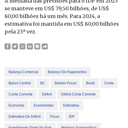
A mediana das previsões para o IDP em 2023
se manteve em US$ 79,50 bilhões, de US$
80,00 bilhões há um mês. Para 2024, a
estimativa foi mantida em US$ 80,00 bilhões
pela 23ª vez.
Balança Comercial
Balanço De Pagamentos
Banco Central
BC
Boletim Focus
Brasil
Conta
Conta Corrente
Déficit
Déficit Conta Corrente
Economia
Economistas
Estimativa
Estimativa De Déficit
Focus
IDP
Investimento Direto No País
Mediana Superavitária