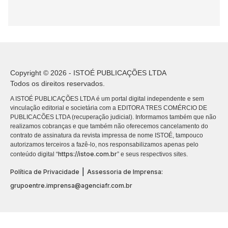
Copyright © 2026 - ISTOÉ PUBLICAÇÕES LTDA
Todos os direitos reservados.
A ISTOÉ PUBLICAÇÕES LTDA é um portal digital independente e sem
vinculação editorial e societária com a EDITORA TRES COMÉRCIO DE
PUBLICACÕES LTDA (recuperação judicial). Informamos também que não
realizamos cobranças e que também não oferecemos cancelamento do
contrato de assinatura da revista impressa de nome ISTOÉ, tampouco
autorizamos terceiros a fazê-lo, nos responsabilizamos apenas pelo
https://istoe.com.br
conteúdo digital “
” e seus respectivos sites.
|
Política de Privacidade
Assessoria de Imprensa:
grupoentre.imprensa@agenciafr.com.br