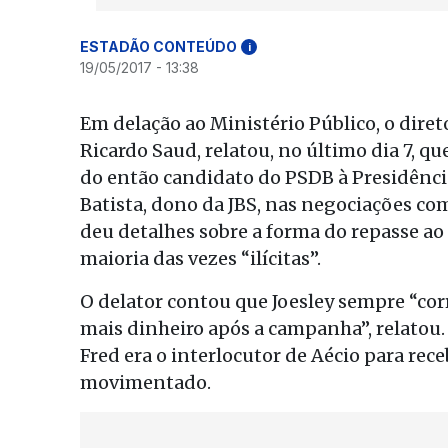
ESTADÃO CONTEÚDO
i
19/05/2017 - 13:38
Em delação ao Ministério Público, o diret
Ricardo Saud, relatou, no último dia 7, 
do então candidato do PSDB à Presidência,
Batista, dono da JBS, nas negociações co
deu detalhes sobre a forma do repasse ao
maioria das vezes “ilícitas”.
O delator contou que Joesley sempre “cor
mais dinheiro após a campanha”, relato
Fred era o interlocutor de Aécio para re
movimentado.