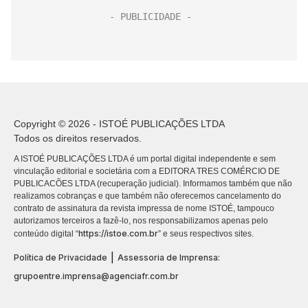
Copyright © 2026 - ISTOÉ PUBLICAÇÕES LTDA
Todos os direitos reservados.
A ISTOÉ PUBLICAÇÕES LTDA é um portal digital independente e sem
vinculação editorial e societária com a EDITORA TRES COMÉRCIO DE
PUBLICACÕES LTDA (recuperação judicial). Informamos também que não
realizamos cobranças e que também não oferecemos cancelamento do
contrato de assinatura da revista impressa de nome ISTOÉ, tampouco
autorizamos terceiros a fazê-lo, nos responsabilizamos apenas pelo
https://istoe.com.br
conteúdo digital “
” e seus respectivos sites.
|
Política de Privacidade
Assessoria de Imprensa:
grupoentre.imprensa@agenciafr.com.br