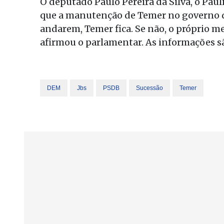
O deputado Paulo Pereira da Silva, o Paul
que a manutenção de Temer no governo d
andarem, Temer fica. Se não, o próprio mer
afirmou o parlamentar. As informações s
DEM
Jbs
PSDB
Sucessão
Temer