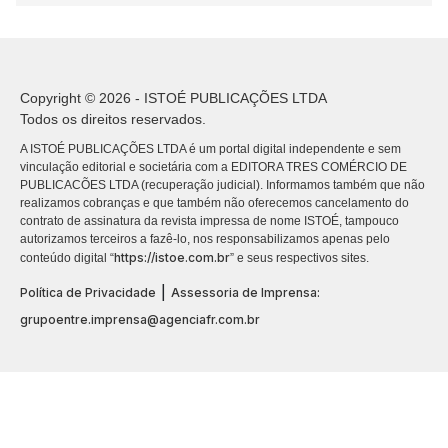
Copyright © 2026 - ISTOÉ PUBLICAÇÕES LTDA
Todos os direitos reservados.
A ISTOÉ PUBLICAÇÕES LTDA é um portal digital independente e sem
vinculação editorial e societária com a EDITORA TRES COMÉRCIO DE
PUBLICACÕES LTDA (recuperação judicial). Informamos também que não
realizamos cobranças e que também não oferecemos cancelamento do
contrato de assinatura da revista impressa de nome ISTOÉ, tampouco
autorizamos terceiros a fazê-lo, nos responsabilizamos apenas pelo
https://istoe.com.br
conteúdo digital “
” e seus respectivos sites.
|
Política de Privacidade
Assessoria de Imprensa:
grupoentre.imprensa@agenciafr.com.br