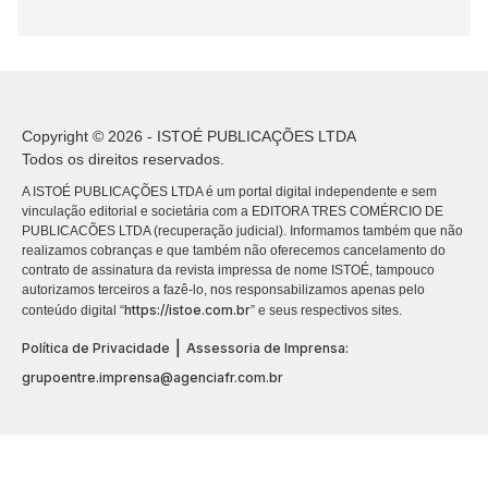
Copyright © 2026 - ISTOÉ PUBLICAÇÕES LTDA
Todos os direitos reservados.
A ISTOÉ PUBLICAÇÕES LTDA é um portal digital independente e sem
vinculação editorial e societária com a EDITORA TRES COMÉRCIO DE
PUBLICACÕES LTDA (recuperação judicial). Informamos também que não
realizamos cobranças e que também não oferecemos cancelamento do
contrato de assinatura da revista impressa de nome ISTOÉ, tampouco
autorizamos terceiros a fazê-lo, nos responsabilizamos apenas pelo
https://istoe.com.br
conteúdo digital “
” e seus respectivos sites.
|
Política de Privacidade
Assessoria de Imprensa:
grupoentre.imprensa@agenciafr.com.br