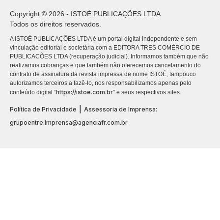
Copyright © 2026 - ISTOÉ PUBLICAÇÕES LTDA
Todos os direitos reservados.
A ISTOÉ PUBLICAÇÕES LTDA é um portal digital independente e sem
vinculação editorial e societária com a EDITORA TRES COMÉRCIO DE
PUBLICACÕES LTDA (recuperação judicial). Informamos também que não
realizamos cobranças e que também não oferecemos cancelamento do
contrato de assinatura da revista impressa de nome ISTOÉ, tampouco
autorizamos terceiros a fazê-lo, nos responsabilizamos apenas pelo
https://istoe.com.br
conteúdo digital “
” e seus respectivos sites.
|
Política de Privacidade
Assessoria de Imprensa:
grupoentre.imprensa@agenciafr.com.br