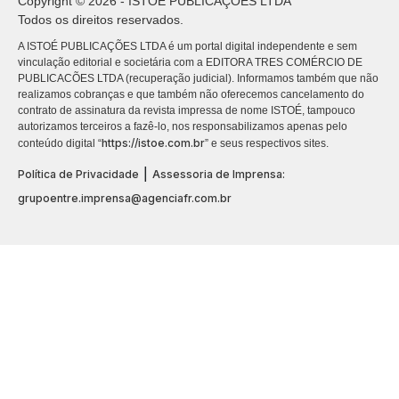
Copyright © 2026 - ISTOÉ PUBLICAÇÕES LTDA
Todos os direitos reservados.
A ISTOÉ PUBLICAÇÕES LTDA é um portal digital independente e sem
vinculação editorial e societária com a EDITORA TRES COMÉRCIO DE
PUBLICACÕES LTDA (recuperação judicial). Informamos também que não
realizamos cobranças e que também não oferecemos cancelamento do
contrato de assinatura da revista impressa de nome ISTOÉ, tampouco
autorizamos terceiros a fazê-lo, nos responsabilizamos apenas pelo
https://istoe.com.br
conteúdo digital “
” e seus respectivos sites.
|
Política de Privacidade
Assessoria de Imprensa:
grupoentre.imprensa@agenciafr.com.br