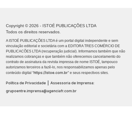
Copyright © 2026 - ISTOÉ PUBLICAÇÕES LTDA
Todos os direitos reservados.
A ISTOÉ PUBLICAÇÕES LTDA é um portal digital independente e sem
vinculação editorial e societária com a EDITORA TRES COMÉRCIO DE
PUBLICACÕES LTDA (recuperação judicial). Informamos também que não
realizamos cobranças e que também não oferecemos cancelamento do
contrato de assinatura da revista impressa de nome ISTOÉ, tampouco
autorizamos terceiros a fazê-lo, nos responsabilizamos apenas pelo
https://istoe.com.br
conteúdo digital “
” e seus respectivos sites.
|
Política de Privacidade
Assessoria de Imprensa:
grupoentre.imprensa@agenciafr.com.br