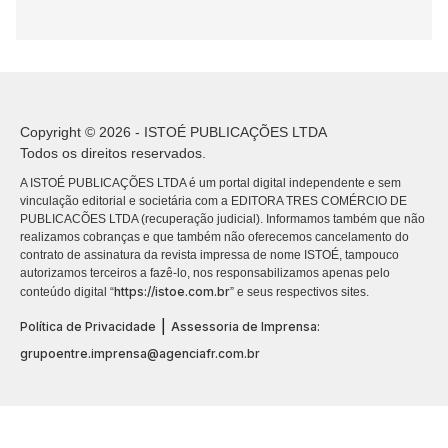
Copyright © 2026 - ISTOÉ PUBLICAÇÕES LTDA
Todos os direitos reservados.
A ISTOÉ PUBLICAÇÕES LTDA é um portal digital independente e sem
vinculação editorial e societária com a EDITORA TRES COMÉRCIO DE
PUBLICACÕES LTDA (recuperação judicial). Informamos também que não
realizamos cobranças e que também não oferecemos cancelamento do
contrato de assinatura da revista impressa de nome ISTOÉ, tampouco
autorizamos terceiros a fazê-lo, nos responsabilizamos apenas pelo
https://istoe.com.br
conteúdo digital “
” e seus respectivos sites.
|
Política de Privacidade
Assessoria de Imprensa:
grupoentre.imprensa@agenciafr.com.br