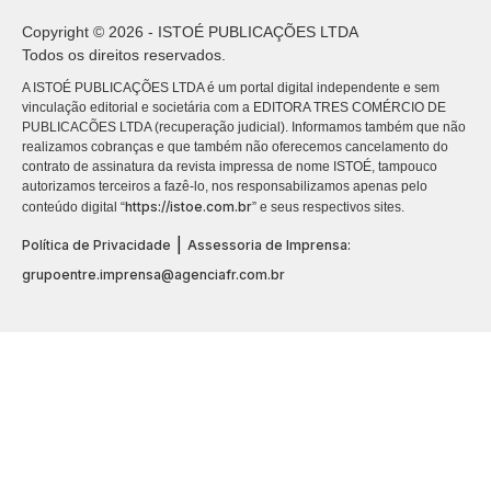
Copyright © 2026 - ISTOÉ PUBLICAÇÕES LTDA
Todos os direitos reservados.
A ISTOÉ PUBLICAÇÕES LTDA é um portal digital independente e sem
vinculação editorial e societária com a EDITORA TRES COMÉRCIO DE
PUBLICACÕES LTDA (recuperação judicial). Informamos também que não
realizamos cobranças e que também não oferecemos cancelamento do
contrato de assinatura da revista impressa de nome ISTOÉ, tampouco
autorizamos terceiros a fazê-lo, nos responsabilizamos apenas pelo
https://istoe.com.br
conteúdo digital “
” e seus respectivos sites.
|
Política de Privacidade
Assessoria de Imprensa:
grupoentre.imprensa@agenciafr.com.br