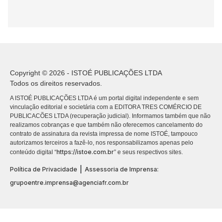
Copyright © 2026 - ISTOÉ PUBLICAÇÕES LTDA
Todos os direitos reservados.
A ISTOÉ PUBLICAÇÕES LTDA é um portal digital independente e sem
vinculação editorial e societária com a EDITORA TRES COMÉRCIO DE
PUBLICACÕES LTDA (recuperação judicial). Informamos também que não
realizamos cobranças e que também não oferecemos cancelamento do
contrato de assinatura da revista impressa de nome ISTOÉ, tampouco
autorizamos terceiros a fazê-lo, nos responsabilizamos apenas pelo
https://istoe.com.br
conteúdo digital “
” e seus respectivos sites.
|
Política de Privacidade
Assessoria de Imprensa:
grupoentre.imprensa@agenciafr.com.br