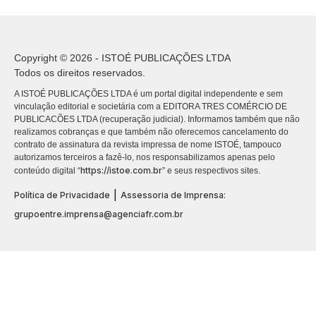
Copyright © 2026 - ISTOÉ PUBLICAÇÕES LTDA
Todos os direitos reservados.
A ISTOÉ PUBLICAÇÕES LTDA é um portal digital independente e sem
vinculação editorial e societária com a EDITORA TRES COMÉRCIO DE
PUBLICACÕES LTDA (recuperação judicial). Informamos também que não
realizamos cobranças e que também não oferecemos cancelamento do
contrato de assinatura da revista impressa de nome ISTOÉ, tampouco
autorizamos terceiros a fazê-lo, nos responsabilizamos apenas pelo
https://istoe.com.br
conteúdo digital “
” e seus respectivos sites.
|
Política de Privacidade
Assessoria de Imprensa:
grupoentre.imprensa@agenciafr.com.br