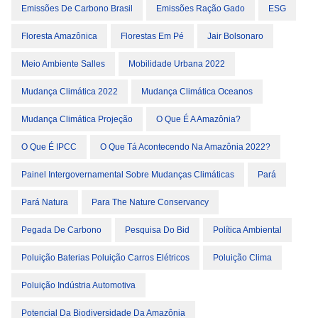
Emissões De Carbono Brasil
Emissões Ração Gado
ESG
Floresta Amazônica
Florestas Em Pé
Jair Bolsonaro
Meio Ambiente Salles
Mobilidade Urbana 2022
Mudança Climática 2022
Mudança Climática Oceanos
Mudança Climática Projeção
O Que É A Amazônia?
O Que É IPCC
O Que Tá Acontecendo Na Amazônia 2022?
Painel Intergovernamental Sobre Mudanças Climáticas
Pará
Pará Natura
Para The Nature Conservancy
Pegada De Carbono
Pesquisa Do Bid
Política Ambiental
Poluição Baterias Poluição Carros Elétricos
Poluição Clima
Poluição Indústria Automotiva
Potencial Da Biodiversidade Da Amazônia