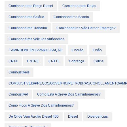
Caminhoneiros Preço Diesel
Caminhoneiros Rotas
Caminhoneiros Salário
Caminhoneiros Scania
Caminhoneiros Trabalho
Caminhoneiros Vão Perder Emprego?
Caminhoneiros Veículos Autônomos
CAMINHONEIROS/PARALISAÇÃO
Chorão
Cisão
CNTA
CNTRC
CNTTL
Cobrança
Cofins
Combustíveis
COMBUSTÍVEIS/PREÇOS/GOVERNO/PETROBRAS/CONGELAMENTO/AMP
Combustível
Como Esta A Greve Dos Caminhoneiros?
Como Ficou A Greve Dos Caminhoneiros?
De Onde Vem Auxílio Diesel 400
Diesel
Divergências