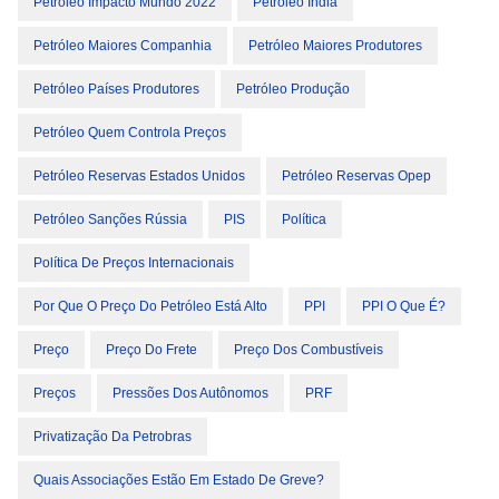
Petróleo Impacto Mundo 2022
Petróleo Índia
Petróleo Maiores Companhia
Petróleo Maiores Produtores
Petróleo Países Produtores
Petróleo Produção
Petróleo Quem Controla Preços
Petróleo Reservas Estados Unidos
Petróleo Reservas Opep
Petróleo Sanções Rússia
PIS
Política
Política De Preços Internacionais
Por Que O Preço Do Petróleo Está Alto
PPI
PPI O Que É?
Preço
Preço Do Frete
Preço Dos Combustíveis
Preços
Pressões Dos Autônomos
PRF
Privatização Da Petrobras
Quais Associações Estão Em Estado De Greve?