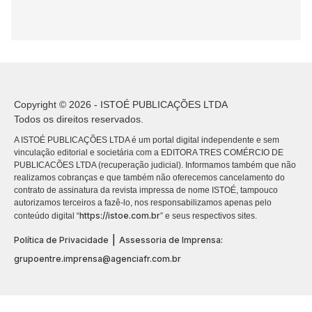
Copyright © 2026 - ISTOÉ PUBLICAÇÕES LTDA
Todos os direitos reservados.
A ISTOÉ PUBLICAÇÕES LTDA é um portal digital independente e sem
vinculação editorial e societária com a EDITORA TRES COMÉRCIO DE
PUBLICACÕES LTDA (recuperação judicial). Informamos também que não
realizamos cobranças e que também não oferecemos cancelamento do
contrato de assinatura da revista impressa de nome ISTOÉ, tampouco
autorizamos terceiros a fazê-lo, nos responsabilizamos apenas pelo
https://istoe.com.br
conteúdo digital “
” e seus respectivos sites.
|
Política de Privacidade
Assessoria de Imprensa:
grupoentre.imprensa@agenciafr.com.br