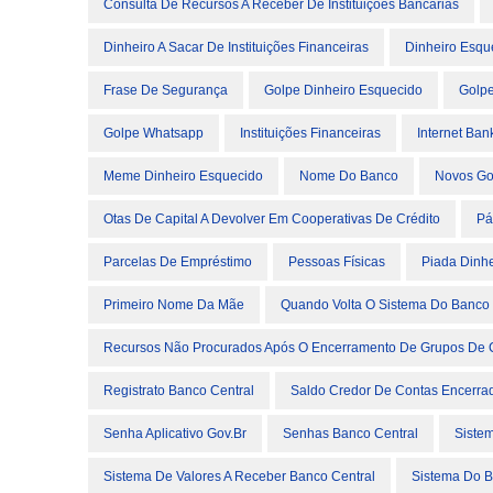
Consulta De Recursos A Receber De Instituições Bancárias
Dinheiro A Sacar De Instituições Financeiras
Dinheiro Esqu
Frase De Segurança
Golpe Dinheiro Esquecido
Golpe
Golpe Whatsapp
Instituições Financeiras
Internet Ban
Meme Dinheiro Esquecido
Nome Do Banco
Novos Go
Otas De Capital A Devolver Em Cooperativas De Crédito
Pá
Parcelas De Empréstimo
Pessoas Físicas
Piada Dinh
Primeiro Nome Da Mãe
Quando Volta O Sistema Do Banco 
Recursos Não Procurados Após O Encerramento De Grupos De 
Registrato Banco Central
Saldo Credor De Contas Encerra
Senha Aplicativo Gov.br
Senhas Banco Central
Siste
Sistema De Valores A Receber Banco Central
Sistema Do B