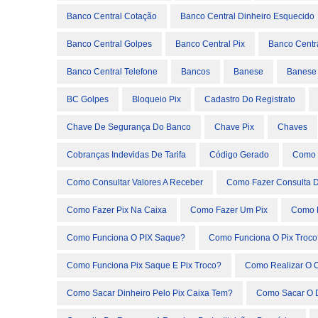
Banco Central Cotação
Banco Central Dinheiro Esquecido
Banco Central Golpes
Banco Central Pix
Banco Centr
Banco Central Telefone
Bancos
Banese
Banese
BC Golpes
Bloqueio Pix
Cadastro Do Registrato
Chave De Segurança Do Banco
Chave Pix
Chaves
Cobranças Indevidas De Tarifa
Código Gerado
Como 
Como Consultar Valores A Receber
Como Fazer Consulta 
Como Fazer Pix Na Caixa
Como Fazer Um Pix
Como F
Como Funciona O PIX Saque?
Como Funciona O Pix Troco
Como Funciona Pix Saque E Pix Troco?
Como Realizar O C
Como Sacar Dinheiro Pelo Pix Caixa Tem?
Como Sacar O D