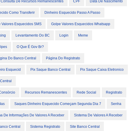
Consulta De Recursos Remanescentes
CPF
Data De Nascimento
ecido Como Transferir
Dinheiro Esquecido Passo A Passo
 Valores Esquecidos SMS
Golpe Valores Esquecidos Whatsapp
king
Levantamento Do BC
Login
Meme
lpes
O Que É Gov Br?
gina Do Banco Central
Página Do Registrato
eiro Esquecid
Pix Saque Banco Central
Pix Saque Caixa Eletronico
Central
Consórcio
Recursos Remanescentes
Rede Social
Registrato
das
Saques Dinheiro Esquecido Começam Segunda Dia 7
Senha
ma De Informações De Valores A Receber
Sistema De Valores A Receber
anco Central
Sistema Registrato
Site Banco Central