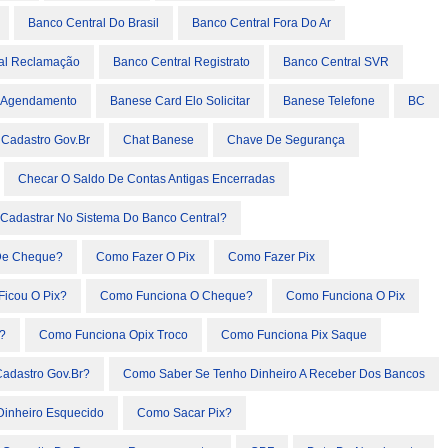
Banco Central Do Brasil
Banco Central Fora Do Ar
al Reclamação
Banco Central Registrato
Banco Central SVR
 Agendamento
Banese Card Elo Solicitar
Banese Telefone
BC
Cadastro Gov.br
Chat Banese
Chave De Segurança
Checar O Saldo De Contas Antigas Encerradas
Cadastrar No Sistema Do Banco Central?
De Cheque?
Como Fazer O Pix
Como Fazer Pix
icou O Pix?
Como Funciona O Cheque?
Como Funciona O Pix
?
Como Funciona Opix Troco
Como Funciona Pix Saque
adastro Gov.br?
Como Saber Se Tenho Dinheiro A Receber Dos Bancos
inheiro Esquecido
Como Sacar Pix?