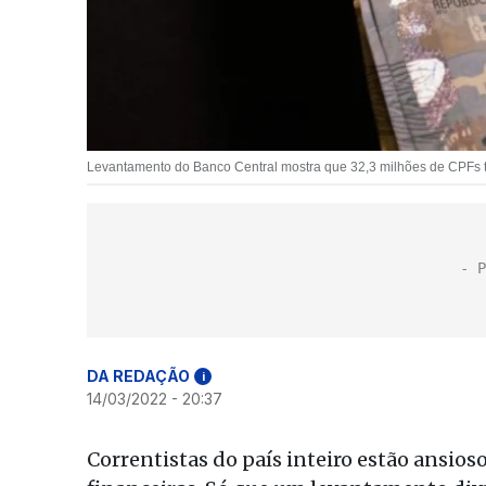
Levantamento do Banco Central mostra que 32,3 milhões de CPFs tê
DA REDAÇÃO
i
14/03/2022 - 20:37
Correntistas do país inteiro estão ansios