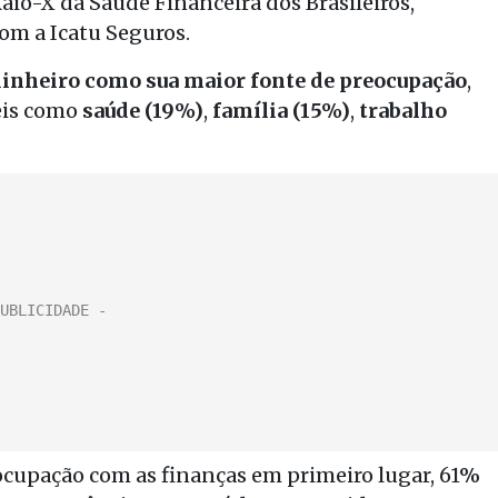
Raio-X da Saúde Financeira dos Brasileiros,
com a Icatu Seguros.
inheiro como sua maior fonte de preocupação
,
eis como
saúde (19%)
,
família (15%)
,
trabalho
ocupação com as finanças em primeiro lugar, 61%