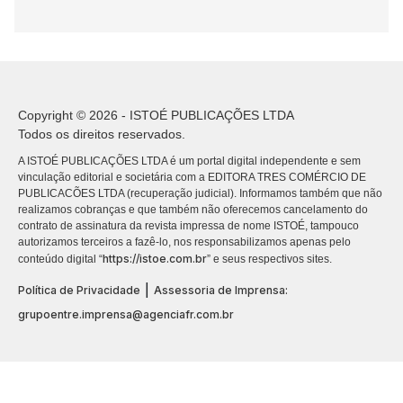
Copyright © 2026 - ISTOÉ PUBLICAÇÕES LTDA
Todos os direitos reservados.
A ISTOÉ PUBLICAÇÕES LTDA é um portal digital independente e sem
vinculação editorial e societária com a EDITORA TRES COMÉRCIO DE
PUBLICACÕES LTDA (recuperação judicial). Informamos também que não
realizamos cobranças e que também não oferecemos cancelamento do
contrato de assinatura da revista impressa de nome ISTOÉ, tampouco
autorizamos terceiros a fazê-lo, nos responsabilizamos apenas pelo
https://istoe.com.br
conteúdo digital “
” e seus respectivos sites.
|
Política de Privacidade
Assessoria de Imprensa:
grupoentre.imprensa@agenciafr.com.br