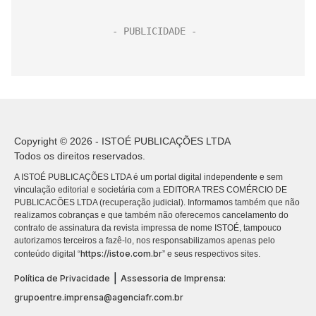
Copyright © 2026 - ISTOÉ PUBLICAÇÕES LTDA
Todos os direitos reservados.
A ISTOÉ PUBLICAÇÕES LTDA é um portal digital independente e sem
vinculação editorial e societária com a EDITORA TRES COMÉRCIO DE
PUBLICACÕES LTDA (recuperação judicial). Informamos também que não
realizamos cobranças e que também não oferecemos cancelamento do
contrato de assinatura da revista impressa de nome ISTOÉ, tampouco
autorizamos terceiros a fazê-lo, nos responsabilizamos apenas pelo
https://istoe.com.br
conteúdo digital “
” e seus respectivos sites.
|
Política de Privacidade
Assessoria de Imprensa:
grupoentre.imprensa@agenciafr.com.br