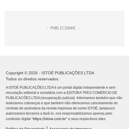
Copyright © 2026 - ISTOÉ PUBLICAÇÕES LTDA
Todos os direitos reservados.
A ISTOÉ PUBLICAÇÕES LTDA é um portal digital independente e sem
vinculação editorial e societária com a EDITORA TRES COMÉRCIO DE
PUBLICACÕES LTDA (recuperação judicial). Informamos também que não
realizamos cobranças e que também não oferecemos cancelamento do
contrato de assinatura da revista impressa de nome ISTOÉ, tampouco
autorizamos terceiros a fazê-lo, nos responsabilizamos apenas pelo
https://istoe.com.br
conteúdo digital “
” e seus respectivos sites.
|
Política de Privacidade
Assessoria de Imprensa: