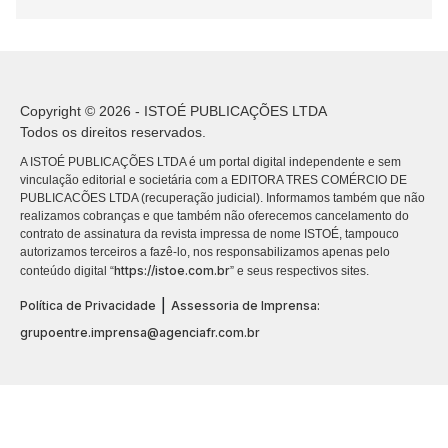
Copyright © 2026 - ISTOÉ PUBLICAÇÕES LTDA
Todos os direitos reservados.
A ISTOÉ PUBLICAÇÕES LTDA é um portal digital independente e sem
vinculação editorial e societária com a EDITORA TRES COMÉRCIO DE
PUBLICACÕES LTDA (recuperação judicial). Informamos também que não
realizamos cobranças e que também não oferecemos cancelamento do
contrato de assinatura da revista impressa de nome ISTOÉ, tampouco
autorizamos terceiros a fazê-lo, nos responsabilizamos apenas pelo
https://istoe.com.br
conteúdo digital “
” e seus respectivos sites.
|
Política de Privacidade
Assessoria de Imprensa:
grupoentre.imprensa@agenciafr.com.br