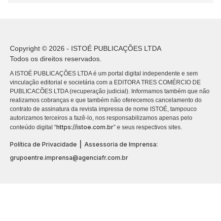
Copyright © 2026 - ISTOÉ PUBLICAÇÕES LTDA
Todos os direitos reservados.
A ISTOÉ PUBLICAÇÕES LTDA é um portal digital independente e sem
vinculação editorial e societária com a EDITORA TRES COMÉRCIO DE
PUBLICACÕES LTDA (recuperação judicial). Informamos também que não
realizamos cobranças e que também não oferecemos cancelamento do
contrato de assinatura da revista impressa de nome ISTOÉ, tampouco
autorizamos terceiros a fazê-lo, nos responsabilizamos apenas pelo
https://istoe.com.br
conteúdo digital “
” e seus respectivos sites.
|
Política de Privacidade
Assessoria de Imprensa:
grupoentre.imprensa@agenciafr.com.br