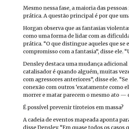
Mesmo nessa fase, a maioria das pessoas
prática. A questão principal é por que u
Horgan observa que as fantasias violent
como uma forma de lidar com as dificulda
prática. “O que distingue aqueles que se 
compromisso com a fantasia”, disse ele. 
Densley destaca uma mudança adicional 
catalisador é quando alguém, muitas veze
com agressores anteriores”, disse ele. “S
conexão com outros ‘exatamente como ele
morrer e matar parecem o mesmo ato — q
É possível prevenir tiroteios em massa?
A cadeia de eventos mapeada aponta para
disse Densley. “Em quase todos os casos