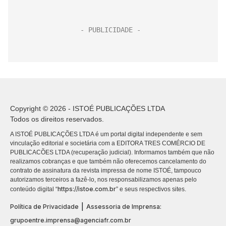
Copyright © 2026 - ISTOÉ PUBLICAÇÕES LTDA
Todos os direitos reservados.
A ISTOÉ PUBLICAÇÕES LTDA é um portal digital independente e sem
vinculação editorial e societária com a EDITORA TRES COMÉRCIO DE
PUBLICACÕES LTDA (recuperação judicial). Informamos também que não
realizamos cobranças e que também não oferecemos cancelamento do
contrato de assinatura da revista impressa de nome ISTOÉ, tampouco
autorizamos terceiros a fazê-lo, nos responsabilizamos apenas pelo
https://istoe.com.br
conteúdo digital “
” e seus respectivos sites.
|
Política de Privacidade
Assessoria de Imprensa:
grupoentre.imprensa@agenciafr.com.br