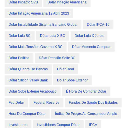
Dólar Impacto SVB
Dólar Inflação Americana
Dólar Inflação Americana 12 Abril 2023
Dólar Instabilidade Sistema Bancário Global
Dólar IPCA-15
Dólar Lula BC
Dólar Lula X BC
Dólar Lula X Juros
Dólar Mais Tensões Governo X BC
Dólar Momento Comprar
Dólar Política
Dólar Pressão Selic BC
Dólar Quebra De Bancos
Dólar Real
Dólar Silicon Valley Bank
Dólar Sobe Exterior
Dólar Sobe Exterior Arcabouço
É Hora De Comprar Dólar
Fed Dólar
Federal Reserve
Fundos De Saúde Dos Estados
Hora De Comprar Dólar
Índice De Preços Ao Consumidor Amplo
Investidores
Investidores Comprar Dólar
IPCA