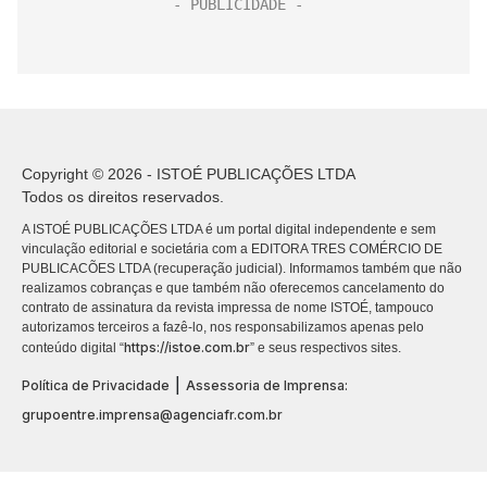
Copyright © 2026 - ISTOÉ PUBLICAÇÕES LTDA
Todos os direitos reservados.
A ISTOÉ PUBLICAÇÕES LTDA é um portal digital independente e sem
vinculação editorial e societária com a EDITORA TRES COMÉRCIO DE
PUBLICACÕES LTDA (recuperação judicial). Informamos também que não
realizamos cobranças e que também não oferecemos cancelamento do
contrato de assinatura da revista impressa de nome ISTOÉ, tampouco
autorizamos terceiros a fazê-lo, nos responsabilizamos apenas pelo
https://istoe.com.br
conteúdo digital “
” e seus respectivos sites.
|
Política de Privacidade
Assessoria de Imprensa:
grupoentre.imprensa@agenciafr.com.br