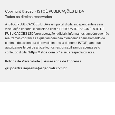
Copyright © 2026 - ISTOÉ PUBLICAÇÕES LTDA
Todos os direitos reservados.
A ISTOÉ PUBLICAÇÕES LTDA é um portal digital independente e sem
vinculação editorial e societária com a EDITORA TRES COMÉRCIO DE
PUBLICACÕES LTDA (recuperação judicial). Informamos também que não
realizamos cobranças e que também não oferecemos cancelamento do
contrato de assinatura da revista impressa de nome ISTOÉ, tampouco
autorizamos terceiros a fazê-lo, nos responsabilizamos apenas pelo
https://istoe.com.br
conteúdo digital “
” e seus respectivos sites.
|
Política de Privacidade
Assessoria de Imprensa:
grupoentre.imprensa@agenciafr.com.br