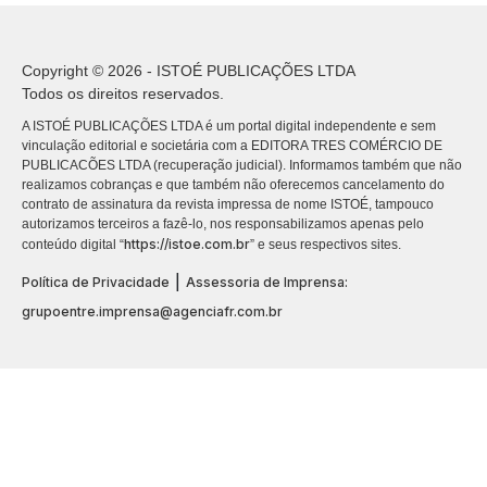
Copyright © 2026 - ISTOÉ PUBLICAÇÕES LTDA
Todos os direitos reservados.
A ISTOÉ PUBLICAÇÕES LTDA é um portal digital independente e sem
vinculação editorial e societária com a EDITORA TRES COMÉRCIO DE
PUBLICACÕES LTDA (recuperação judicial). Informamos também que não
realizamos cobranças e que também não oferecemos cancelamento do
contrato de assinatura da revista impressa de nome ISTOÉ, tampouco
autorizamos terceiros a fazê-lo, nos responsabilizamos apenas pelo
https://istoe.com.br
conteúdo digital “
” e seus respectivos sites.
|
Política de Privacidade
Assessoria de Imprensa:
grupoentre.imprensa@agenciafr.com.br