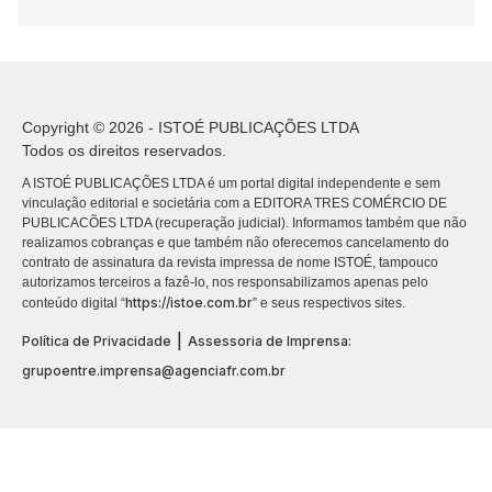
Copyright © 2026 - ISTOÉ PUBLICAÇÕES LTDA
Todos os direitos reservados.
A ISTOÉ PUBLICAÇÕES LTDA é um portal digital independente e sem
vinculação editorial e societária com a EDITORA TRES COMÉRCIO DE
PUBLICACÕES LTDA (recuperação judicial). Informamos também que não
realizamos cobranças e que também não oferecemos cancelamento do
contrato de assinatura da revista impressa de nome ISTOÉ, tampouco
autorizamos terceiros a fazê-lo, nos responsabilizamos apenas pelo
https://istoe.com.br
conteúdo digital “
” e seus respectivos sites.
|
Política de Privacidade
Assessoria de Imprensa:
grupoentre.imprensa@agenciafr.com.br