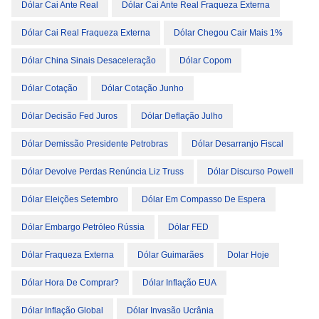
Dólar Cai Ante Real
Dólar Cai Ante Real Fraqueza Externa
Dólar Cai Real Fraqueza Externa
Dólar Chegou Cair Mais 1%
Dólar China Sinais Desaceleração
Dólar Copom
Dólar Cotação
Dólar Cotação Junho
Dólar Decisão Fed Juros
Dólar Deflação Julho
Dólar Demissão Presidente Petrobras
Dólar Desarranjo Fiscal
Dólar Devolve Perdas Renúncia Liz Truss
Dólar Discurso Powell
Dólar Eleições Setembro
Dólar Em Compasso De Espera
Dólar Embargo Petróleo Rússia
Dólar FED
Dólar Fraqueza Externa
Dólar Guimarães
Dolar Hoje
Dólar Hora De Comprar?
Dólar Inflação EUA
Dólar Inflação Global
Dólar Invasão Ucrânia