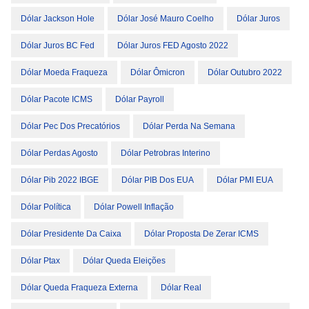
Dólar Jackson Hole
Dólar José Mauro Coelho
Dólar Juros
Dólar Juros BC Fed
Dólar Juros FED Agosto 2022
Dólar Moeda Fraqueza
Dólar Ômicron
Dólar Outubro 2022
Dólar Pacote ICMS
Dólar Payroll
Dólar Pec Dos Precatórios
Dólar Perda Na Semana
Dólar Perdas Agosto
Dólar Petrobras Interino
Dólar Pib 2022 IBGE
Dólar PIB Dos EUA
Dólar PMI EUA
Dólar Política
Dólar Powell Inflação
Dólar Presidente Da Caixa
Dólar Proposta De Zerar ICMS
Dólar Ptax
Dólar Queda Eleições
Dólar Queda Fraqueza Externa
Dólar Real