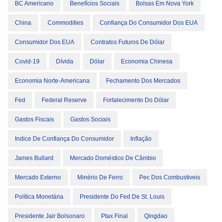
BC Americano
Benefícios Sociais
Bolsas Em Nova York
China
Commodities
Confiança Do Consumidor Dos EUA
Consumidor Dos EUA
Contratos Futuros De Dólar
Covid-19
Dívida
Dólar
Economia Chinesa
Economia Norte-Americana
Fechamento Dos Mercados
Fed
Federal Reserve
Fortalecimento Do Dólar
Gastos Fiscais
Gastos Sociais
Indice De Confiança Do Consumidor
Inflação
James Bullard
Mercado Doméstico De Câmbio
Mercado Externo
Minério De Ferro
Pec Dos Combustiveis
Política Monetária
Presidente Do Fed De St. Louis
Presidente Jair Bolsonaro
Ptax Final
Qingdao