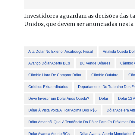
Investidores aguardam as decisões das tax
Unidos, que devem ser anunciadas nesta q
Alta Dólar No Exterior Arcabouço Fiscal
Analista Queda Dó
Avanço Dólar Aperto BCs
BC Vende Dólares
Câmbio A
Câmbio Hora De Comprar Dólar
Câmbio Outubro
Câm
Créditos Extraordinários
Departamento Do Trabalho Dos E
Devo Investir Em Dólar Após Queda?
Dólar
Dólar 12 A
Dólar À Vista Volta A Ficar Acima Dos R$5
Dólar Acelera Al
Dólar Amanhã. Qual A Tendência Do Dólar Para Os Próximos Di
Dólar Avança Aperto BCs
Dólar Avança Aperto Monetários