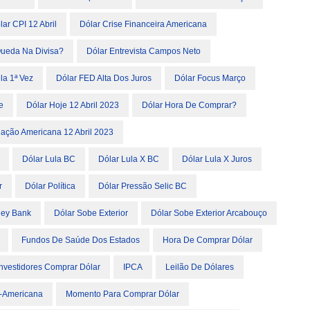
lar CPI 12 Abril
Dólar Crise Financeira Americana
ueda Na Divisa?
Dólar Entrevista Campos Neto
la 1ª Vez
Dólar FED Alta Dos Juros
Dólar Focus Março
e
Dólar Hoje 12 Abril 2023
Dólar Hora De Comprar?
flação Americana 12 Abril 2023
Dólar Lula BC
Dólar Lula X BC
Dólar Lula X Juros
r
Dólar Política
Dólar Pressão Selic BC
lley Bank
Dólar Sobe Exterior
Dólar Sobe Exterior Arcabouço
Fundos De Saúde Dos Estados
Hora De Comprar Dólar
Investidores Comprar Dólar
IPCA
Leilão De Dólares
-Americana
Momento Para Comprar Dólar