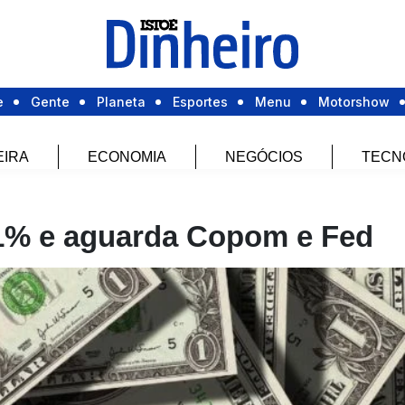
e
Gente
Planeta
Esportes
Menu
Motorshow
EIRA
ECONOMIA
NEGÓCIOS
TECN
 1% e aguarda Copom e Fed