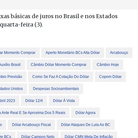
as básicas de juros no Brasil e nos Estados
uarta-feira (3).
lar Momento Comprar
Aperto Monetário BCs Alta Dólar
Arcabouço
uxílio Brasil
Câmbio Dólar Momento Comprar
Câmbio Hoje
bio Previsão
Como Se Faz A Cotação Do Dólar
Copom Dólar
stados Unidos
Despesas Socioambientais
bril 2023
Dólar 12/4
Dólar Á Vista
ta Ante Real E Se Aproxima Dos 5 Reais
Dólar Agora
as
Dólar Arcabouço Fiscal
Dólar Ataques De Lula Ao BC
 De BCs
Dólar Campos Neto
Dólar CMN Meta De Inflação