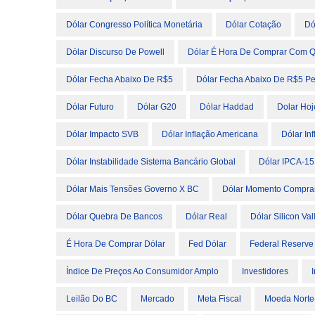
Dólar Congresso Política Monetária
Dólar Cotação
Dó
Dólar Discurso De Powell
Dólar É Hora De Comprar Com Q
Dólar Fecha Abaixo De R$5
Dólar Fecha Abaixo De R$5 Pe
Dólar Futuro
Dólar G20
Dólar Haddad
Dolar Hoj
Dólar Impacto SVB
Dólar Inflação Americana
Dólar In
Dólar Instabilidade Sistema Bancário Global
Dólar IPCA-15
Dólar Mais Tensões Governo X BC
Dólar Momento Compra
Dólar Quebra De Bancos
Dólar Real
Dólar Silicon Va
É Hora De Comprar Dólar
Fed Dólar
Federal Reserve
Índice De Preços Ao Consumidor Amplo
Investidores
Leilão Do BC
Mercado
Meta Fiscal
Moeda Norte