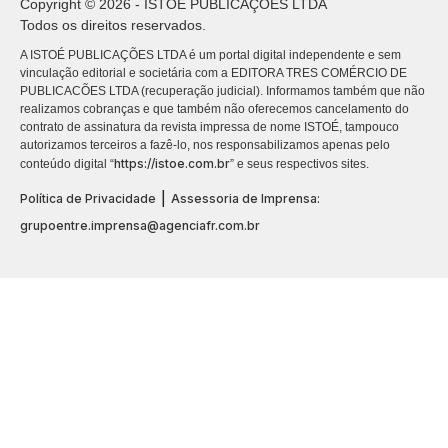
Copyright © 2026 - ISTOÉ PUBLICAÇÕES LTDA
Todos os direitos reservados.
A ISTOÉ PUBLICAÇÕES LTDA é um portal digital independente e sem
vinculação editorial e societária com a EDITORA TRES COMÉRCIO DE
PUBLICACÕES LTDA (recuperação judicial). Informamos também que não
realizamos cobranças e que também não oferecemos cancelamento do
contrato de assinatura da revista impressa de nome ISTOÉ, tampouco
autorizamos terceiros a fazê-lo, nos responsabilizamos apenas pelo
https://istoe.com.br
conteúdo digital “
” e seus respectivos sites.
|
Política de Privacidade
Assessoria de Imprensa:
grupoentre.imprensa@agenciafr.com.br