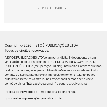
Copyright © 2026 - ISTOÉ PUBLICAÇÕES LTDA
Todos os direitos reservados.
A ISTOÉ PUBLICAÇÕES LTDA é um portal digital independente e sem
vinculação editorial e societária com a EDITORA TRES COMÉRCIO DE
PUBLICACÕES LTDA (recuperação judicial). Informamos também que não
realizamos cobranças e que também não oferecemos cancelamento do
contrato de assinatura da revista impressa de nome ISTOÉ, tampouco
autorizamos terceiros a fazê-lo, nos responsabilizamos apenas pelo
https://istoe.com.br
conteúdo digital “
” e seus respectivos sites.
|
Política de Privacidade
Assessoria de Imprensa:
grupoentre.imprensa@agenciafr.com.br