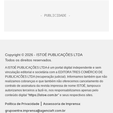
Copyright © 2026 - ISTOÉ PUBLICAÇÕES LTDA
Todos os direitos reservados.
A ISTOÉ PUBLICAÇÕES LTDA é um portal digital independente e sem
vinculação editorial e societária com a EDITORA TRES COMÉRCIO DE
PUBLICACÕES LTDA (recuperação judicial). Informamos também que não
realizamos cobranças e que também não oferecemos cancelamento do
contrato de assinatura da revista impressa de nome ISTOÉ, tampouco
autorizamos terceiros a fazê-lo, nos responsabilizamos apenas pelo
https://istoe.com.br
conteúdo digital “
” e seus respectivos sites.
|
Política de Privacidade
Assessoria de Imprensa:
grupoentre.imprensa@agenciafr.com.br