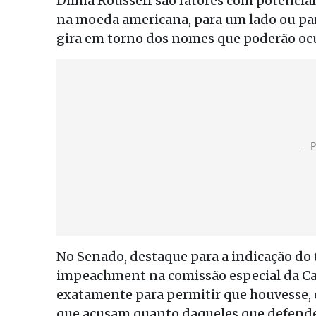
Dilma Rousseff são fatores com potencial
na moeda americana, para um lado ou pa
gira em torno dos nomes que poderão oc
No Senado, destaque para a indicação do
impeachment na comissão especial da Cas
exatamente para permitir que houvesse, d
que acusam quanto daqueles que defendem