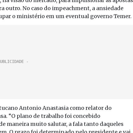
, na visão do mercado, para impulsionar as apostas
ra outro. No caso do impeachment, a ansiedade
upar o ministério em um eventual governo Temer.
 tucano Antonio Anastasia como relator do
a. “O plano de trabalho foi concebido
e maneira muito salutar, a fala tanto daqueles
. O prazo foi determinado pelo presidente e vai