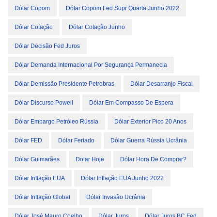
Dólar Copom
Dólar Copom Fed Supr Quarta Junho 2022
Dólar Cotação
Dólar Cotação Junho
Dólar Decisão Fed Juros
Dólar Demanda Internacional Por Segurança Permanecia
Dólar Demissão Presidente Petrobras
Dólar Desarranjo Fiscal
Dólar Discurso Powell
Dólar Em Compasso De Espera
Dólar Embargo Petróleo Rússia
Dólar Exterior Pico 20 Anos
Dólar FED
Dólar Feriado
Dólar Guerra Rússia Ucrânia
Dólar Guimarães
Dolar Hoje
Dólar Hora De Comprar?
Dólar Inflação EUA
Dólar Inflação EUA Junho 2022
Dólar Inflação Global
Dólar Invasão Ucrânia
Dólar José Mauro Coelho
Dólar Juros
Dólar Juros BC Fed