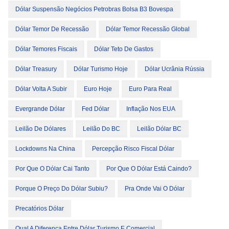
Dólar Suspensão Negócios Petrobras Bolsa B3 Bovespa
Dólar Temor De Recessão
Dólar Temor Recessão Global
Dólar Temores Fiscais
Dólar Teto De Gastos
Dólar Treasury
Dólar Turismo Hoje
Dólar Ucrânia Rússia
Dólar Volta A Subir
Euro Hoje
Euro Para Real
Evergrande Dólar
Fed Dólar
Inflação Nos EUA
Leilão De Dólares
Leilão Do BC
Leilão Dólar BC
Lockdowns Na China
Percepção Risco Fiscal Dólar
Por Que O Dólar Cai Tanto
Por Que O Dólar Está Caindo?
Porque O Preço Do Dólar Subiu?
Pra Onde Vai O Dólar
Precatórios Dólar
Qual A Diferença Entre Dólar Turismo E Comercial