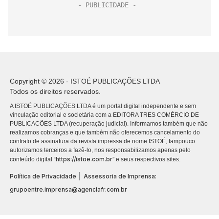
Copyright © 2026 - ISTOÉ PUBLICAÇÕES LTDA
Todos os direitos reservados.
A ISTOÉ PUBLICAÇÕES LTDA é um portal digital independente e sem
vinculação editorial e societária com a EDITORA TRES COMÉRCIO DE
PUBLICACÕES LTDA (recuperação judicial). Informamos também que não
realizamos cobranças e que também não oferecemos cancelamento do
contrato de assinatura da revista impressa de nome ISTOÉ, tampouco
autorizamos terceiros a fazê-lo, nos responsabilizamos apenas pelo
https://istoe.com.br
conteúdo digital “
” e seus respectivos sites.
|
Política de Privacidade
Assessoria de Imprensa:
grupoentre.imprensa@agenciafr.com.br