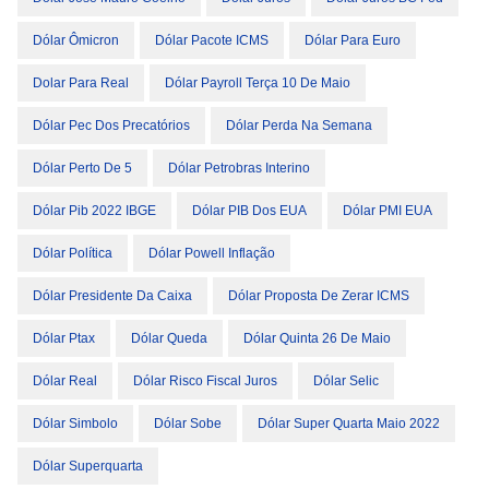
Dólar Ômicron
Dólar Pacote ICMS
Dólar Para Euro
Dolar Para Real
Dólar Payroll Terça 10 De Maio
Dólar Pec Dos Precatórios
Dólar Perda Na Semana
Dólar Perto De 5
Dólar Petrobras Interino
Dólar Pib 2022 IBGE
Dólar PIB Dos EUA
Dólar PMI EUA
Dólar Política
Dólar Powell Inflação
Dólar Presidente Da Caixa
Dólar Proposta De Zerar ICMS
Dólar Ptax
Dólar Queda
Dólar Quinta 26 De Maio
Dólar Real
Dólar Risco Fiscal Juros
Dólar Selic
Dólar Simbolo
Dólar Sobe
Dólar Super Quarta Maio 2022
Dólar Superquarta