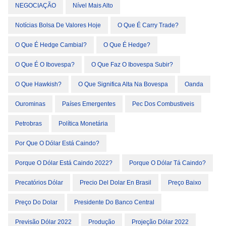
NEGOCIAÇÃO
Nível Mais Alto
Notícias Bolsa De Valores Hoje
O Que É Carry Trade?
O Que É Hedge Cambial?
O Que É Hedge?
O Que É O Ibovespa?
O Que Faz O Ibovespa Subir?
O Que Hawkish?
O Que Significa Alta Na Bovespa
Oanda
Ourominas
Países Emergentes
Pec Dos Combustiveis
Petrobras
Política Monetária
Por Que O Dólar Está Caindo?
Porque O Dólar Está Caindo 2022?
Porque O Dólar Tá Caindo?
Precatórios Dólar
Precio Del Dolar En Brasil
Preço Baixo
Preço Do Dolar
Presidente Do Banco Central
Previsão Dólar 2022
Produção
Projeção Dólar 2022