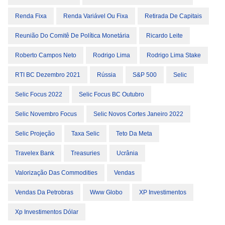
Renda Fixa
Renda Variável Ou Fixa
Retirada De Capitais
Reunião Do Comitê De Política Monetária
Ricardo Leite
Roberto Campos Neto
Rodrigo Lima
Rodrigo Lima Stake
RTI BC Dezembro 2021
Rússia
S&P 500
Selic
Selic Focus 2022
Selic Focus BC Outubro
Selic Novembro Focus
Selic Novos Cortes Janeiro 2022
Selic Projeção
Taxa Selic
Teto Da Meta
Travelex Bank
Treasuries
Ucrânia
Valorização Das Commodities
Vendas
Vendas Da Petrobras
Www Globo
XP Investimentos
Xp Investimentos Dólar