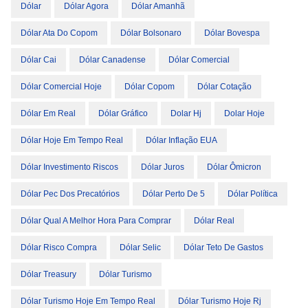
Dólar
Dólar Agora
Dólar Amanhã
Dólar Ata Do Copom
Dólar Bolsonaro
Dólar Bovespa
Dólar Cai
Dólar Canadense
Dólar Comercial
Dólar Comercial Hoje
Dólar Copom
Dólar Cotação
Dólar Em Real
Dólar Gráfico
Dolar Hj
Dolar Hoje
Dólar Hoje Em Tempo Real
Dólar Inflação EUA
Dólar Investimento Riscos
Dólar Juros
Dólar Ômicron
Dólar Pec Dos Precatórios
Dólar Perto De 5
Dólar Política
Dólar Qual A Melhor Hora Para Comprar
Dólar Real
Dólar Risco Compra
Dólar Selic
Dólar Teto De Gastos
Dólar Treasury
Dólar Turismo
Dólar Turismo Hoje Em Tempo Real
Dólar Turismo Hoje Rj