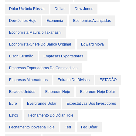
Dólar Ucrânia Rússia
Dollar
Dow Jones
Dow Jones Hoje
Economia
Economias Avançadas
Economista Maurício Takahashi
Economista-Chefe Do Banco Original
Edward Moya
Elson Gusmão
Empresas Exportadoras
Empresas Exportadoras De Commodities
Empresas Mineradoras
Entrada De Divisas
ESTADÃO
Estados Unidos
Ethereum Hoje
Ethereum Hoje Dólar
Euro
Evergrande Dólar
Expectativas Dos Investidores
Eztc3
Fechamento Do Dólar Hoje
Fechamento Ibovespa Hoje
Fed
Fed Dólar