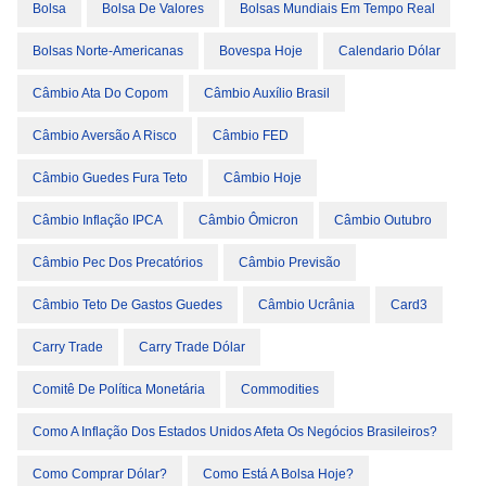
Bolsa
Bolsa De Valores
Bolsas Mundiais Em Tempo Real
Bolsas Norte-Americanas
Bovespa Hoje
Calendario Dólar
Câmbio Ata Do Copom
Câmbio Auxílio Brasil
Câmbio Aversão A Risco
Câmbio FED
Câmbio Guedes Fura Teto
Câmbio Hoje
Câmbio Inflação IPCA
Câmbio Ômicron
Câmbio Outubro
Câmbio Pec Dos Precatórios
Câmbio Previsão
Câmbio Teto De Gastos Guedes
Câmbio Ucrânia
Card3
Carry Trade
Carry Trade Dólar
Comitê De Política Monetária
Commodities
Como A Inflação Dos Estados Unidos Afeta Os Negócios Brasileiros?
Como Comprar Dólar?
Como Está A Bolsa Hoje?