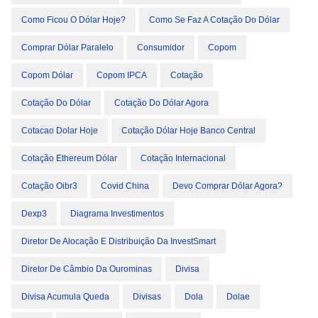
Como Ficou O Dólar Hoje?
Como Se Faz A Cotação Do Dólar
Comprar Dólar Paralelo
Consumidor
Copom
Copom Dólar
Copom IPCA
Cotação
Cotação Do Dólar
Cotação Do Dólar Agora
Cotacao Dolar Hoje
Cotação Dólar Hoje Banco Central
Cotação Ethereum Dólar
Cotação Internacional
Cotação Oibr3
Covid China
Devo Comprar Dólar Agora?
Dexp3
Diagrama Investimentos
Diretor De Alocação E Distribuição Da InvestSmart
Diretor De Câmbio Da Ourominas
Divisa
Divisa Acumula Queda
Divisas
Dola
Dolae