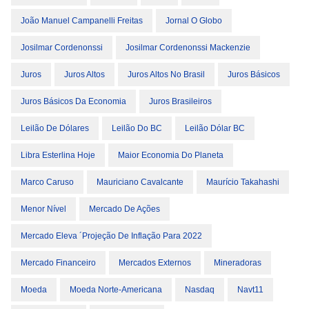
João Manuel Campanelli Freitas
Jornal O Globo
Josilmar Cordenonssi
Josilmar Cordenonssi Mackenzie
Juros
Juros Altos
Juros Altos No Brasil
Juros Básicos
Juros Básicos Da Economia
Juros Brasileiros
Leilão De Dólares
Leilão Do BC
Leilão Dólar BC
Libra Esterlina Hoje
Maior Economia Do Planeta
Marco Caruso
Mauriciano Cavalcante
Maurício Takahashi
Menor Nível
Mercado De Ações
Mercado Eleva ´projeção De Inflação Para 2022
Mercado Financeiro
Mercados Externos
Mineradoras
Moeda
Moeda Norte-Americana
Nasdaq
Navt11