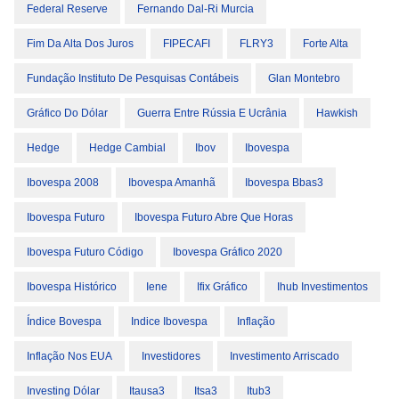
Federal Reserve
Fernando Dal-Ri Murcia
Fim Da Alta Dos Juros
FIPECAFI
FLRY3
Forte Alta
Fundação Instituto De Pesquisas Contábeis
Glan Montebro
Gráfico Do Dólar
Guerra Entre Rússia E Ucrânia
Hawkish
Hedge
Hedge Cambial
Ibov
Ibovespa
Ibovespa 2008
Ibovespa Amanhã
Ibovespa Bbas3
Ibovespa Futuro
Ibovespa Futuro Abre Que Horas
Ibovespa Futuro Código
Ibovespa Gráfico 2020
Ibovespa Histórico
Iene
Ifix Gráfico
Ihub Investimentos
Índice Bovespa
Indice Ibovespa
Inflação
Inflação Nos EUA
Investidores
Investimento Arriscado
Investing Dólar
Itausa3
Itsa3
Itub3