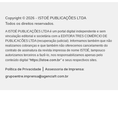
Copyright © 2026 - ISTOÉ PUBLICAÇÕES LTDA
Todos os direitos reservados.
A ISTOÉ PUBLICAÇÕES LTDA é um portal digital independente e sem
vinculação editorial e societária com a EDITORA TRES COMÉRCIO DE
PUBLICACÕES LTDA (recuperação judicial). Informamos também que não
realizamos cobranças e que também não oferecemos cancelamento do
contrato de assinatura da revista impressa de nome ISTOÉ, tampouco
autorizamos terceiros a fazê-lo, nos responsabilizamos apenas pelo
https://istoe.com.br
conteúdo digital “
” e seus respectivos sites.
|
Política de Privacidade
Assessoria de Imprensa:
grupoentre.imprensa@agenciafr.com.br