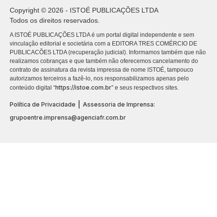
Copyright © 2026 - ISTOÉ PUBLICAÇÕES LTDA
Todos os direitos reservados.
A ISTOÉ PUBLICAÇÕES LTDA é um portal digital independente e sem
vinculação editorial e societária com a EDITORA TRES COMÉRCIO DE
PUBLICACÕES LTDA (recuperação judicial). Informamos também que não
realizamos cobranças e que também não oferecemos cancelamento do
contrato de assinatura da revista impressa de nome ISTOÉ, tampouco
autorizamos terceiros a fazê-lo, nos responsabilizamos apenas pelo
https://istoe.com.br
conteúdo digital “
” e seus respectivos sites.
|
Política de Privacidade
Assessoria de Imprensa:
grupoentre.imprensa@agenciafr.com.br