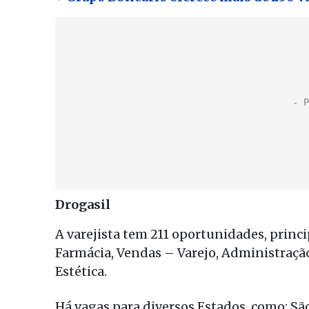
Drogasil
A varejista tem 211 oportunidades, princ
Farmácia, Vendas – Varejo, Administraçã
Estética.
Há vagas para diversos Estados, como: São