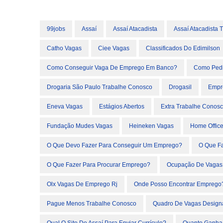
99jobs
Assaí
Assaí Atacadista
Assaí Atacadista
Catho Vagas
Ciee Vagas
Classificados Do Edimilson
Como Conseguir Vaga De Emprego Em Banco?
Como Pedi
Drogaria São Paulo Trabalhe Conosco
Drogasil
Empr
Eneva Vagas
Estágios Abertos
Extra Trabalhe Conos
Fundação Mudes Vagas
Heineken Vagas
Home Offic
O Que Devo Fazer Para Conseguir Um Emprego?
O Que F
O Que Fazer Para Procurar Emprego?
Ocupação De Vagas
Olx Vagas De Emprego Rj
Onde Posso Encontrar Emprego
Pague Menos Trabalhe Conosco
Quadro De Vagas Design