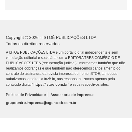
Copyright © 2026 - ISTOÉ PUBLICAÇÕES LTDA
Todos os direitos reservados.
A ISTOÉ PUBLICAÇÕES LTDA é um portal digital independente e sem
vinculação editorial e societária com a EDITORA TRES COMÉRCIO DE
PUBLICACÕES LTDA (recuperação judicial). Informamos também que não
realizamos cobranças e que também não oferecemos cancelamento do
contrato de assinatura da revista impressa de nome ISTOÉ, tampouco
autorizamos terceiros a fazê-lo, nos responsabilizamos apenas pelo
https://istoe.com.br
conteúdo digital “
” e seus respectivos sites.
|
Política de Privacidade
Assessoria de Imprensa:
grupoentre.imprensa@agenciafr.com.br